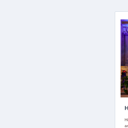
H
H
a